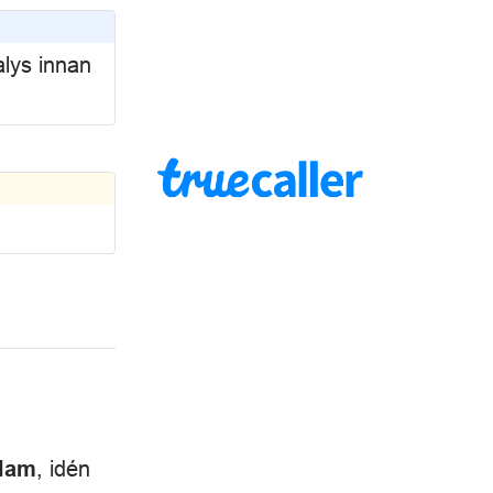
alys innan
, idén
alam