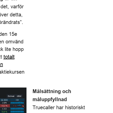
det, varför
över detta,
örändrats”.
 den 15e
 en omvänd
k lite hopp
tt
totalt
an
aktiekursen
Målsättning och
måluppfyllnad
Truecaller har historiskt