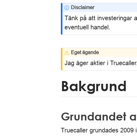
N
Disclaimer
o
Tänk på att investeringar a
t
eventuell handel.
e
W
Eget ägande
a
Jag äger aktier i Truecaller
r
n
Bakgrund
i
n
g
Grundandet av
Truecaller grundades 2009 