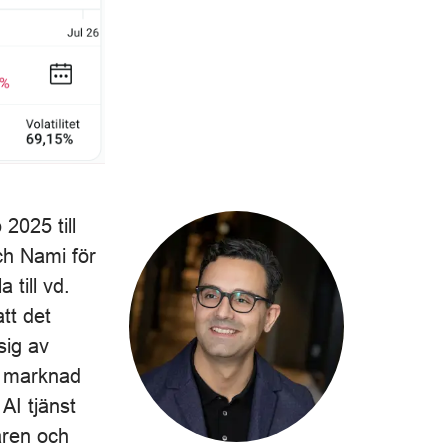
2025 till
ch Nami för
 till vd.
tt det
sig av
or marknad
AI tjänst
aren och