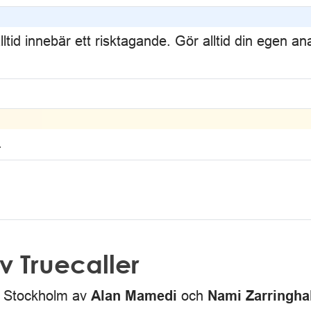
lltid innebär ett risktagande. Gör alltid din egen an
.
 Truecaller
i Stockholm av
och
Alan Mamedi
Nami Zarringh