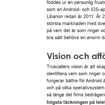
föddes ur en personlig frust
som en Android- och iOS-ap
Libanon redan år 2011. År 2
största marknaden med över 
på vem det är som ringer oc
bra sätt behövs en enorm 
Vision och af
Truecallers vision är att s
identifiera vem som ringer
fungerar bättre för Android 
och på olika operativsyste
så länge det finns bedräger
högsta täckningen på te