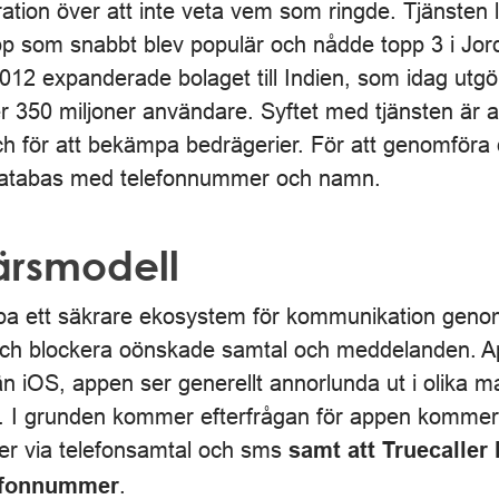
ration över att inte veta vem som ringde. Tjänsten 
p som snabbt blev populär och nådde topp 3 i Jor
012 expanderade bolaget till Indien, som idag utgö
350 miljoner användare. Syftet med tjänsten är at
h för att bekämpa bedrägerier. För att genomföra 
databas med telefonnummer och namn.
färsmodell
kapa ett säkrare ekosystem för kommunikation geno
 och blockera oönskade samtal och meddelanden. 
än iOS, appen ser generellt annorlunda ut i olika 
m. I grunden kommer efterfrågan för appen kommer 
ier via telefonsamtal och sms
samt att Truecaller
.
lefonnummer