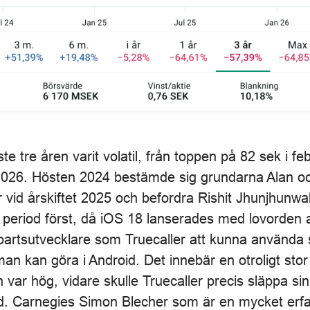
 tre åren varit volatil, från toppen på 82 sek i feb 
 2026. Hösten 2024 bestämde sig grundarna Alan o
r vid årskiftet 2025 och befordra Rishit Jhunjhunwala
 period först, då iOS 18 lanserades med lovorden a
jepartsutvecklare som Truecaller att kunna använda 
man kan göra i Android. Det innebär en otroligt st
ar hög, vidare skulle Truecaller precis släppa sin 
. Carnegies Simon Blecher som är en mycket erf