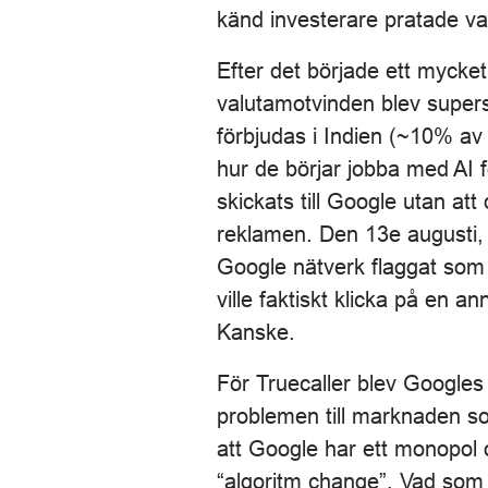
känd investerare pratade va
Efter det började ett mycket
valutamotvinden blev supers
förbjudas i Indien (~10% a
hur de börjar jobba med AI för
skickats till Google utan att 
reklamen. Den 13e augusti, d
Google nätverk flaggat som 
ville faktiskt klicka på en 
Kanske.
För Truecaller blev Googles
problemen till marknaden so
att Google har ett monopol 
“algoritm change”. Vad som f