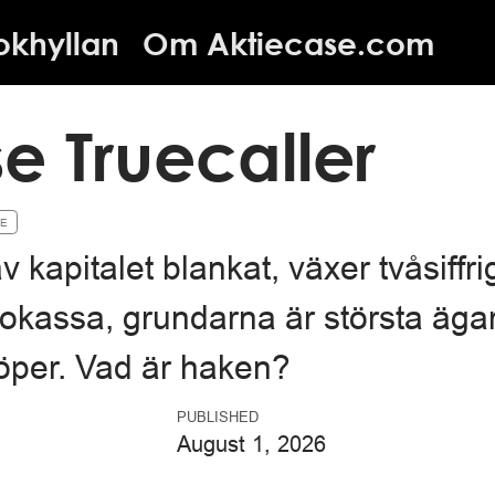
okhyllan
Om Aktiecase.com
e Truecaller
SE
kapitalet blankat, växer tvåsiffri
okassa, grundarna är största äga
öper. Vad är haken?
PUBLISHED
August 1, 2026