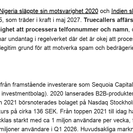
Nigeria släppte sin motsvarighet 2020
och
Indien s
5, som träder i kraft i maj 2027.
Truecallers affä
, 
jlighet att processera telfonnummer och namn
ar undantag i regelverket där det är okej att proc
egitim grund för att motverka spam och bedrägerie
ng från framstående investerare som Sequoia Capita
 investmentbolag). 2020 lanserades B2B-produkte
och 2021 börsnoterades bolaget på Nasdaq Stockho
s på cirka 136 SEK. Från toppen 2021 till idag h
cklas starkt med ca 1 miljon användare per vecka,
 miljoner användare i Q1 2026. Huvudsakliga mark