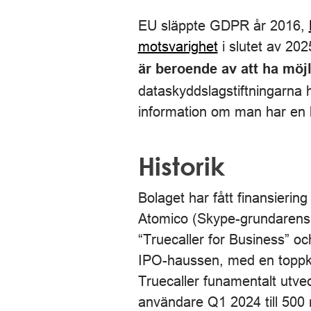
EU släppte GDPR år 2016,
motsvarighet
i slutet av 202
är beroende av att ha mö
dataskyddslagstiftningarna h
information om man har en l
Historik
Bolaget har fått finansieri
Atomico (Skype-grundarens
“Truecaller for Business” 
IPO-haussen, med en toppkur
Truecaller funamentalt utve
användare Q1 2024 till 500