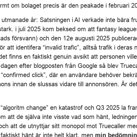
rmt om bolaget precis är den peakade i februari 2
 utmanade år: Satsningen i AI verkade inte bära fr
tark. i juli 2025 kom beksed om att fantasy league
v ads försvann) och den 12e augusti 2025 publicer
 att identifera “invalid trafic”, alltså trafik i dera
det finns en faktiskt genuin avsikt att personen ville
agen efter blogposten från Google så blev Truecall
“confirmed click”, där en användare behöver bekrä
annons innan de slussas vidare till annonsören. Är d
 “algoritm change” en katastrof och Q3 2025 la fr
m att de själva inte visste vad som hänt, ledning
och att de utnyttjar sitt monopol mot Truecaller me
aktiskt hänt är inte helt klart, men
min bedömning