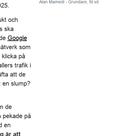
Alan Mamedi - Grundare, fd vd
025.
ukt och
s ska
ade
Google
s nätverk som
 klicka på
ers trafik i
fta att de
et en slump?
am de
en pekade på
d en
 är att