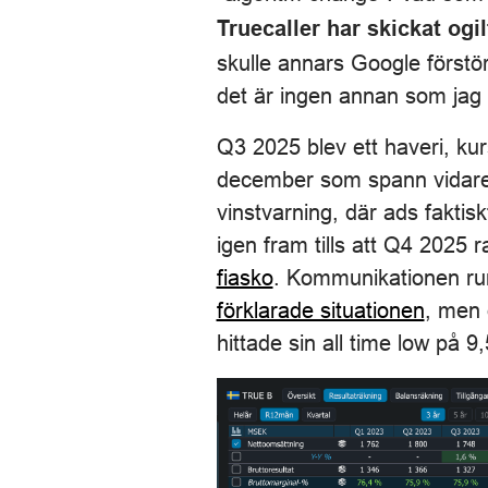
Truecaller har skickat ogilt
skulle annars Google förstör
det är ingen annan som jag k
Q3 2025 blev ett haveri, ku
december som spann vidare 
vinstvarning, där ads faktis
igen fram tills att Q4 2025 
fiasko
. Kommunikationen run
förklarade situationen
, men 
hittade sin all time low på 