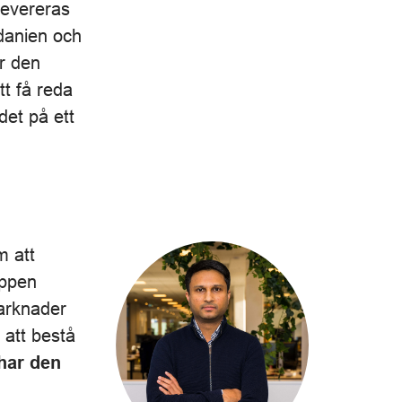
levereras
danien och
r den
t få reda
det på ett
m att
Appen
marknader
att bestå
 har den