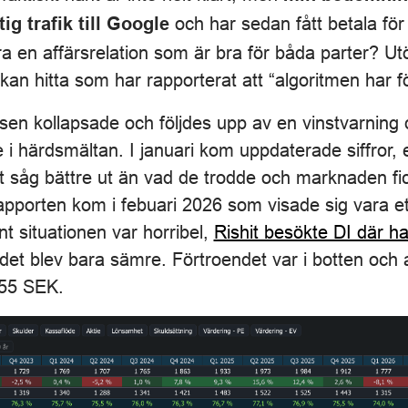
och har sedan fått betala för 
ig trafik till Google
a en affärsrelation som är bra för båda parter? Ut
an hitta som har rapporterat att “algoritmen har f
rsen kollapsade och följdes upp av en vinstvarning
i härdsmältan. I januari kom uppdaterade siffror,
kt såg bättre ut än vad de trodde och marknaden fic
rapporten kom i febuari 2026 som visade sig vara e
t situationen var horribel,
Rishit besökte DI där h
det blev bara sämre. Förtroendet var i botten och 
9,55 SEK.