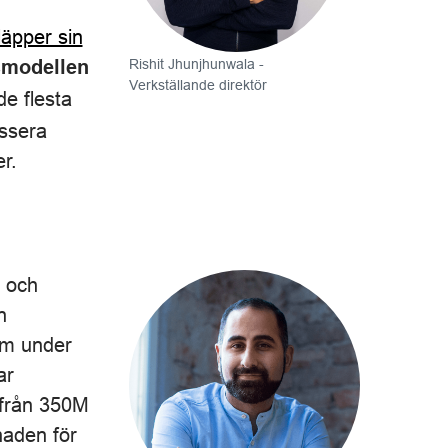
läpper sin
Rishit Jhunjhunwala -
rsmodellen
Verkställande direktör
de flesta
essera
r.
l och
n
lm under
ar
 från 350M
naden för