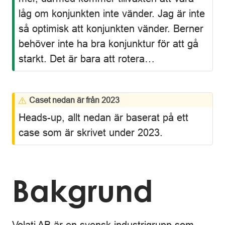
låg om konjunkten inte vänder. Jag är inte
så optimisk att konjunkten vänder. Berner
behöver inte ha bra konjunktur för att gå
starkt. Det är bara att rotera…
W
Caset nedan är från 2023
a
Heads-up, allt nedan är baserat på ett
r
case som är skrivet under 2023.
n
i
n
g
Bakgrund
Volati AB är en svensk industrigrupp som