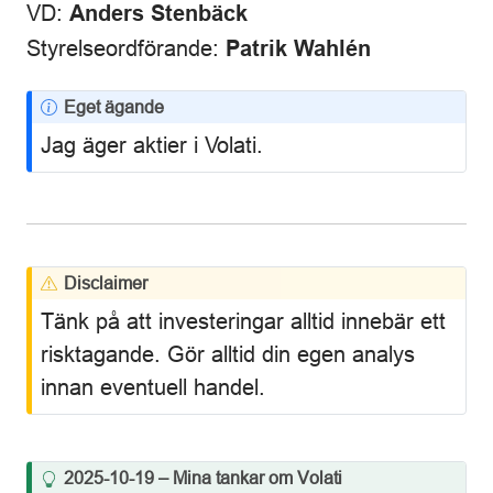
VD:
Anders Stenbäck
Styrelseordförande:
Patrik Wahlén
N
Eget ägande
o
Jag äger aktier i Volati.
t
e
W
Disclaimer
a
Tänk på att investeringar alltid innebär ett
r
risktagande. Gör alltid din egen analys
n
innan eventuell handel.
i
n
g
T
2025-10-19 – Mina tankar om Volati